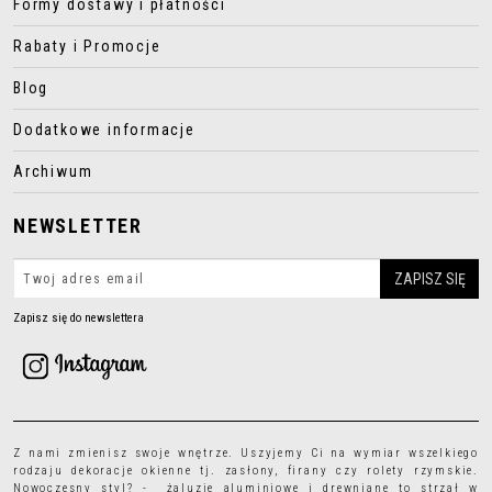
Formy dostawy i płatności
Rabaty i Promocje
Blog
Dodatkowe informacje
Archiwum
NEWSLETTER
Zapisz się do newslettera
Z nami zmienisz swoje wnętrze. Uszyjemy Ci na wymiar wszelkiego
rodzaju
dekoracje okienne
tj.
zasłony
,
firany
czy
rolety rzymskie
.
Nowoczesny styl? - żaluzje aluminiowe i drewniane to strzał w