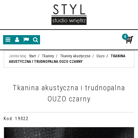
0
Menu
Panel
Lang
Szukaj
Jesteś tutaj:
Start
/
Tkaniny
/
Tkaniny akustyczne
/
Ouzo
/
TKANINA
AKUSTYCZNA I TRUDNOPALNA OUZO CZARNY
Tkanina akustyczna i trudnopalna
OUZO czarny
Kod
:
19022