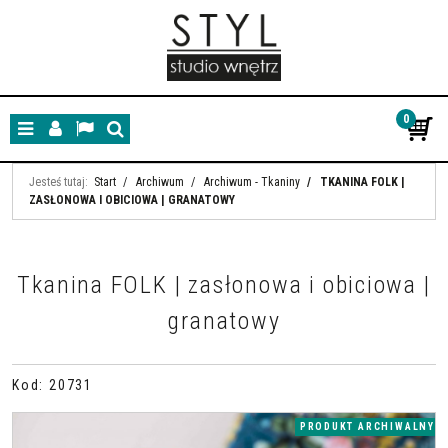
0
Menu
Panel
Lang
Szukaj
Jesteś tutaj:
Start
/
Archiwum
/
Archiwum - Tkaniny
/
TKANINA FOLK |
ZASŁONOWA I OBICIOWA | GRANATOWY
Tkanina FOLK | zasłonowa i obiciowa |
granatowy
Kod
:
20731
PRODUKT ARCHIWALNY