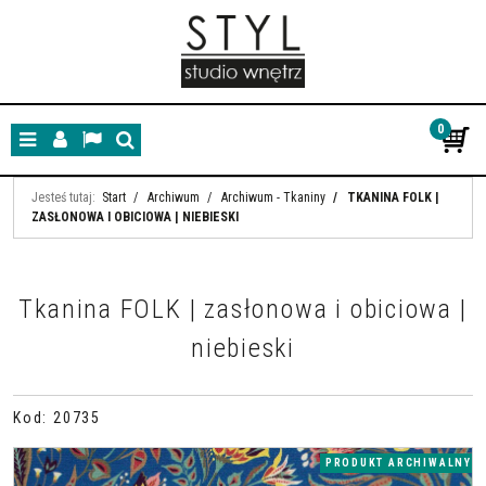
0
Menu
Panel
Lang
Szukaj
Jesteś tutaj:
Start
/
Archiwum
/
Archiwum - Tkaniny
/
TKANINA FOLK |
ZASŁONOWA I OBICIOWA | NIEBIESKI
Tkanina FOLK | zasłonowa i obiciowa |
niebieski
Kod
:
20735
PRODUKT ARCHIWALNY