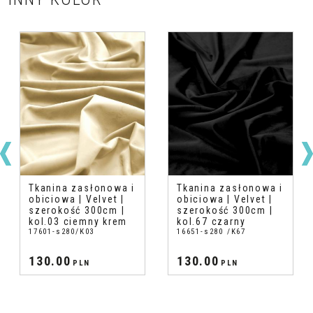
Tkanina zasłonowa i
Tkanina zasłonowa i
obiciowa | Velvet |
obiciowa | Velvet |
szerokość 300cm |
szerokość 300cm |
kol.03 ciemny krem
kol.67 czarny
17601-s280/K03
16651-s280 /K67
130.00
130.00
PLN
PLN