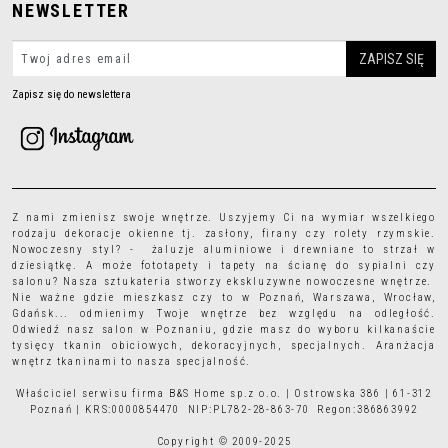
NEWSLETTER
Zapisz się do newslettera
Z nami zmienisz swoje wnętrze. Uszyjemy Ci na wymiar wszelkiego
rodzaju
dekoracje okienne
tj.
zasłony
,
firany
czy
rolety rzymskie
.
Nowoczesny styl? - żaluzje aluminiowe i drewniane to strzał w
dziesiątkę. A może
fototapety
i
tapety
na ścianę do sypialni czy
salonu? Nasza sztukateria stworzy ekskluzywne nowoczesne wnętrze.
Nie ważne gdzie mieszkasz czy to w Poznań, Warszawa, Wrocław,
Gdańsk... odmienimy Twoje wnętrze bez względu na odległość.
Odwiedź nasz salon w Poznaniu, gdzie masz do wyboru kilkanaście
tysięcy
tkanin obiciowych
, dekoracyjnych, specjalnych. Aranżacja
wnętrz tkaninami to nasza specjalność.
Właściciel serwisu firma B&S Home sp.z o.o. | Ostrowska 386 | 61-312
Poznań | KRS:0000854470 NIP:PL782-28-863-70 Regon:386863992
Copyright © 2009-2025