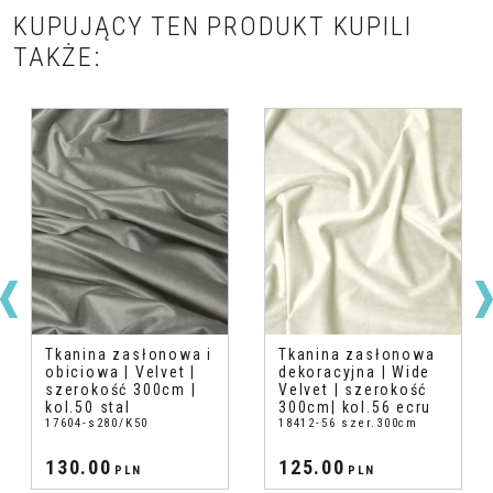
KUPUJĄCY TEN PRODUKT KUPILI
TAKŻE:
Tkanina zasłonowa i
Tkanina zasłonowa
obiciowa | Velvet |
dekoracyjna | Wide
szerokość 300cm |
Velvet | szerokość
kol.50 stal
300cm| kol.56 ecru
17604-s280/K50
18412-56 szer.300cm
130.00
125.00
PLN
PLN