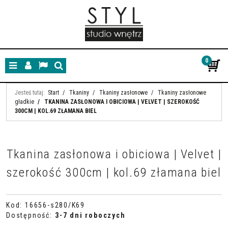
0
Menu
Panel
Lang
Szukaj
Jesteś tutaj:
Start
/
Tkaniny
/
Tkaniny zasłonowe
/
Tkaniny zasłonowe
gładkie
/
TKANINA ZASŁONOWA I OBICIOWA | VELVET | SZEROKOŚĆ
300CM | KOL.69 ZŁAMANA BIEL
Tkanina zasłonowa i obiciowa | Velvet |
szerokość 300cm | kol.69 złamana biel
Kod
:
16656-s280/K69
Dostępność
:
3-7 dni roboczych