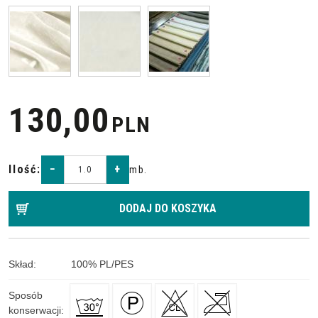
130,00
PLN
Ilość
:
−
+
mb.
DODAJ DO KOSZYKA
Skład
:
100
%
PL/PES
Sposób
konserwacji
: