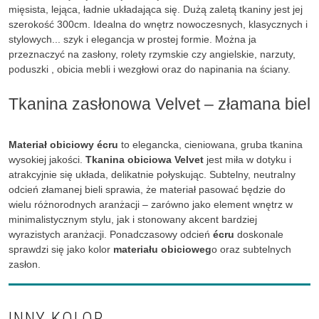
mięsista, lejąca, ładnie układająca się. Dużą zaletą tkaniny jest jej
szerokość 300cm. Idealna do wnętrz nowoczesnych, klasycznych i
stylowych... szyk i elegancja w prostej formie. Można ja
przeznaczyć na zasłony, rolety rzymskie czy angielskie, narzuty,
poduszki , obicia mebli i wezgłowi oraz do napinania na ściany.
Tkanina zasłonowa Velvet – złamana biel
Materiał obiciowy écru
to elegancka, cieniowana, gruba tkanina
wysokiej jakości.
Tkanina obiciowa Velvet
jest miła w dotyku i
atrakcyjnie się układa, delikatnie połyskując. Subtelny, neutralny
odcień złamanej bieli sprawia, że materiał pasować będzie do
wielu różnorodnych aranżacji – zarówno jako element wnętrz w
minimalistycznym stylu, jak i stonowany akcent bardziej
wyrazistych aranżacji. Ponadczasowy odcień
écru
doskonale
sprawdzi się jako kolor
materiału obicioweg
o oraz subtelnych
zasłon.
INNY KOLOR