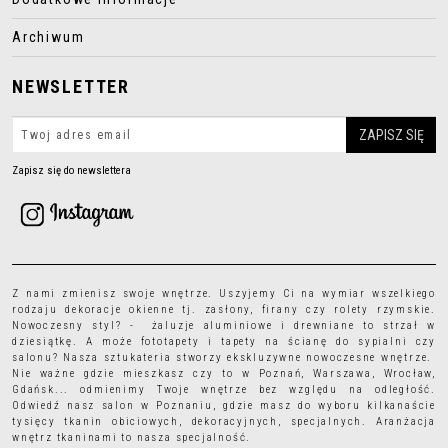
Archiwum
NEWSLETTER
Zapisz się do newslettera
Z nami zmienisz swoje wnętrze. Uszyjemy Ci na wymiar wszelkiego
rodzaju
dekoracje okienne
tj.
zasłony
,
firany
czy
rolety rzymskie
.
Nowoczesny styl? - żaluzje aluminiowe i drewniane to strzał w
dziesiątkę. A może
fototapety
i
tapety
na ścianę do sypialni czy
salonu? Nasza sztukateria stworzy ekskluzywne nowoczesne wnętrze.
Nie ważne gdzie mieszkasz czy to w Poznań, Warszawa, Wrocław,
Gdańsk... odmienimy Twoje wnętrze bez względu na odległość.
Odwiedź nasz salon w Poznaniu, gdzie masz do wyboru kilkanaście
tysięcy
tkanin obiciowych
, dekoracyjnych, specjalnych. Aranżacja
wnętrz tkaninami to nasza specjalność.