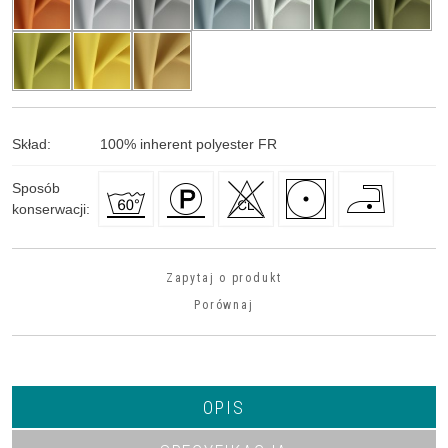
Skład
:
100
%
inherent polyester FR
Sposób
konserwacji
:
Zapytaj o produkt
Porównaj
OPIS