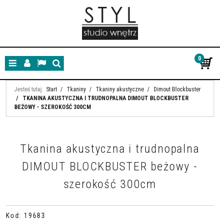
0
Menu
Panel
Lang
Szukaj
Jesteś tutaj:
Start
/
Tkaniny
/
Tkaniny akustyczne
/
Dimout Blockbuster
/
TKANINA AKUSTYCZNA I TRUDNOPALNA DIMOUT BLOCKBUSTER
BEŻOWY - SZEROKOŚĆ 300CM
Tkanina akustyczna i trudnopalna
DIMOUT BLOCKBUSTER beżowy -
szerokość 300cm
Kod
:
19683