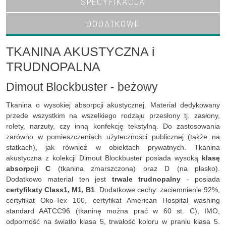
SPECYFIKACJA
DODATKOWE
TKANINA AKUSTYCZNA i
TRUDNOPALNA
Dimout Blockbuster - beżowy
Tkanina o wysokiej absorpcji akustycznej. Materiał dedykowany
przede wszystkim na wszelkiego rodzaju przesłony tj. zasłony,
rolety, narzuty, czy inną konfekcję tekstylną. Do zastosowania
zarówno w pomieszczeniach użyteczności publicznej (także na
statkach), jak również w obiektach prywatnych. Tkanina
akustyczna z kolekcji Dimout Blockbuster posiada wysoką
klasę
absorpcji C
(tkanina zmarszczona) oraz D (na płasko).
Dodatkowo materiał ten jest
trwale trudnopalny
- posiada
certyfikaty Class1, M1, B1
. Dodatkowe cechy: zaciemnienie 92%,
certyfikat Oko-Tex 100, certyfikat American Hospital washing
standard AATCC96 (tkaninę można prać w 60 st. C), IMO,
odporność na światło klasa 5, trwałość koloru w praniu klasa 5.