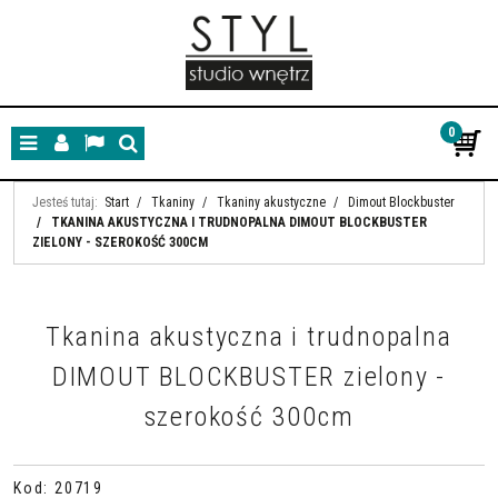
0
Menu
Panel
Lang
Szukaj
Jesteś tutaj:
Start
/
Tkaniny
/
Tkaniny akustyczne
/
Dimout Blockbuster
/
TKANINA AKUSTYCZNA I TRUDNOPALNA DIMOUT BLOCKBUSTER
ZIELONY - SZEROKOŚĆ 300CM
Tkanina akustyczna i trudnopalna
DIMOUT BLOCKBUSTER zielony -
szerokość 300cm
Kod
:
20719