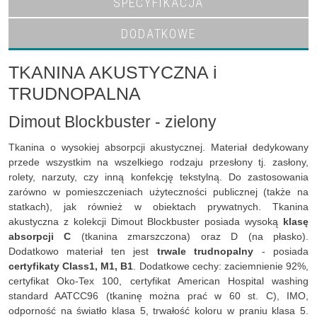
SPECYFIKACJA
DODATKOWE
TKANINA AKUSTYCZNA i
TRUDNOPALNA
Dimout Blockbuster - zielony
Tkanina o wysokiej absorpcji akustycznej. Materiał dedykowany
przede wszystkim na wszelkiego rodzaju przesłony tj. zasłony,
rolety, narzuty, czy inną konfekcję tekstylną. Do zastosowania
zarówno w pomieszczeniach użyteczności publicznej (także na
statkach), jak również w obiektach prywatnych. Tkanina
akustyczna z kolekcji Dimout Blockbuster posiada wysoką
klasę
absorpcji C
(tkanina zmarszczona) oraz D (na płasko).
Dodatkowo materiał ten jest
trwale trudnopalny
- posiada
certyfikaty Class1, M1, B1
. Dodatkowe cechy: zaciemnienie 92%,
certyfikat Oko-Tex 100, certyfikat American Hospital washing
standard AATCC96 (tkaninę można prać w 60 st. C), IMO,
odporność na światło klasa 5, trwałość koloru w praniu klasa 5.