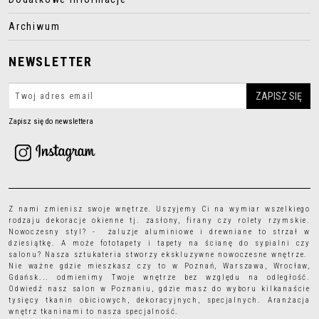
Archiwum
NEWSLETTER
Zapisz się do newslettera
Z nami zmienisz swoje wnętrze. Uszyjemy Ci na wymiar wszelkiego
rodzaju
dekoracje okienne
tj.
zasłony
,
firany
czy
rolety rzymskie
.
Nowoczesny styl? - żaluzje aluminiowe i drewniane to strzał w
dziesiątkę. A może
fototapety
i
tapety
na ścianę do sypialni czy
salonu? Nasza sztukateria stworzy ekskluzywne nowoczesne wnętrze.
Nie ważne gdzie mieszkasz czy to w Poznań, Warszawa, Wrocław,
Gdańsk... odmienimy Twoje wnętrze bez względu na odległość.
Odwiedź nasz salon w Poznaniu, gdzie masz do wyboru kilkanaście
tysięcy
tkanin obiciowych
, dekoracyjnych, specjalnych. Aranżacja
wnętrz tkaninami to nasza specjalność.