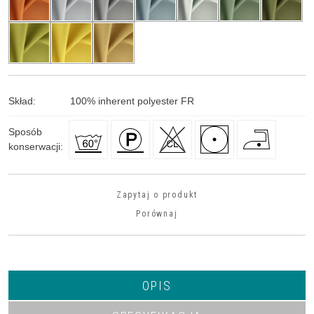
Skład
:
100
%
inherent polyester FR
Sposób
konserwacji
:
Zapytaj o produkt
Porównaj
OPIS