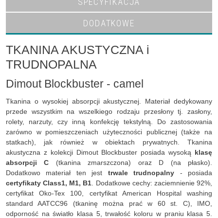
SPECYFIKACJA
DODATKOWE
TKANINA AKUSTYCZNA i
TRUDNOPALNA
Dimout Blockbuster - camel
Tkanina o wysokiej absorpcji akustycznej. Materiał dedykowany
przede wszystkim na wszelkiego rodzaju przesłony tj. zasłony,
rolety, narzuty, czy inną konfekcję tekstylną. Do zastosowania
zarówno w pomieszczeniach użyteczności publicznej (także na
statkach), jak również w obiektach prywatnych. Tkanina
akustyczna z kolekcji Dimout Blockbuster posiada wysoką
klasę
absorpcji C
(tkanina zmarszczona) oraz D (na płasko).
Dodatkowo materiał ten jest
trwale trudnopalny
- posiada
certyfikaty Class1, M1, B1
. Dodatkowe cechy: zaciemnienie 92%,
certyfikat Oko-Tex 100, certyfikat American Hospital washing
standard AATCC96 (tkaninę można prać w 60 st. C), IMO,
odporność na światło klasa 5, trwałość koloru w praniu klasa 5.