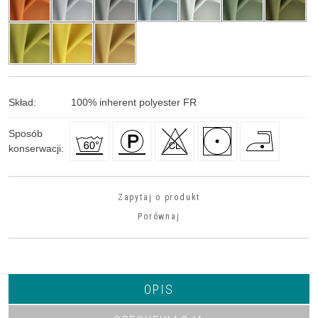
Skład
:
100
%
inherent polyester FR
Sposób
konserwacji
:
Zapytaj o produkt
Porównaj
OPIS