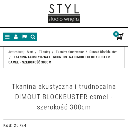
0
Menu
Panel
Lang
Szukaj
Jesteś tutaj:
Start
/
Tkaniny
/
Tkaniny akustyczne
/
Dimout Blockbuster
/
TKANINA AKUSTYCZNA I TRUDNOPALNA DIMOUT BLOCKBUSTER
CAMEL - SZEROKOŚĆ 300CM
Tkanina akustyczna i trudnopalna
DIMOUT BLOCKBUSTER camel -
szerokość 300cm
Kod
:
20724