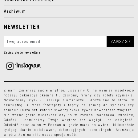
Archiwum
NEWSLETTER
Zapisz się do newslettera
Z nami zmienisz swoje wnętrze. Uszyjemy Ci na wymiar wszelkiego
rodzaju
dekoracje okienne
tj.
zasłony
,
firany
czy
rolety rzymskie
.
Nowoczesny styl? - żaluzje aluminiowe i drewniane to strzał w
dziesiątkę. A może
fototapety
i
tapety
na ścianę do sypialni czy
salonu? Nasza sztukateria stworzy ekskluzywne nowoczesne wnętrze.
Nie ważne gdzie mieszkasz czy to w Poznań, Warszawa, Wrocław,
Gdańsk... odmienimy Twoje wnętrze bez względu na odległość.
Odwiedź nasz salon w Poznaniu, gdzie masz do wyboru kilkanaście
tysięcy
tkanin obiciowych
, dekoracyjnych, specjalnych. Aranżacja
wnętrz tkaninami to nasza specjalność.