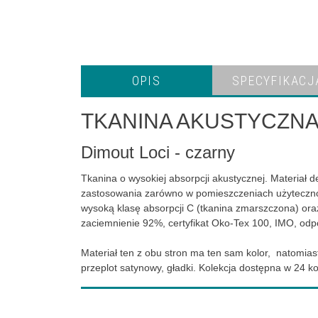
OPIS
SPECYFIKACJ
TKANINA AKUSTYCZNA
Dimout Loci - czarny
Tkanina o wysokiej absorpcji akustycznej. Materiał d
zastosowania zarówno w pomieszczeniach użytecznośc
wysoką klasę absorpcji C (tkanina zmarszczona) oraz
zaciemnienie 92%, certyfikat Oko-Tex 100, IMO, odpor
Materiał ten z obu stron ma ten sam kolor, natomiast
przeplot satynowy, gładki. Kolekcja dostępna w 24 ko