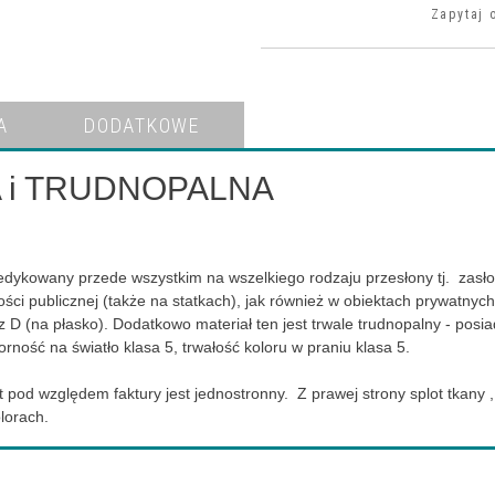
Zapytaj 
A
DODATKOWE
 i TRUDNOPALNA
edykowany przede wszystkim na wszelkiego rodzaju przesłony tj. zasłony
i publicznej (także na statkach), jak również w obiektach prywatnych.
 D (na płasko). Dodatkowo materiał ten jest trwale trudnopalny - posi
ność na światło klasa 5, trwałość koloru w praniu klasa 5.
 pod względem faktury jest jednostronny. Z prawej strony splot tkany ,
lorach.