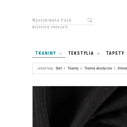
WSZYSTKIE PRODUKTY
HOME
TKANINY
TEKSTYLIA
TAPETY
Jesteś tutaj:
Start
/
Tkaniny
/
Tkaniny akustyczne
/
Dimout