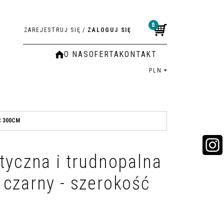
0
ZAREJESTRUJ SIĘ
/
ZALOGUJ SIĘ
O NAS
OFERTA
KONTAKT
PLN
Ć 300CM
tyczna i trudnopalna
czarny - szerokość