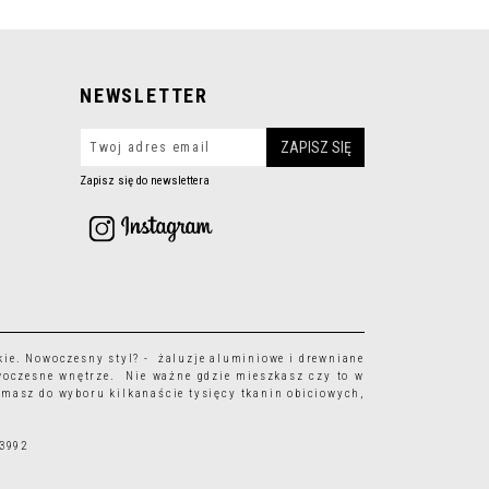
NEWSLETTER
Zapisz się do newslettera
kie
. Nowoczesny styl? - żaluzje aluminiowe i drewniane
woczesne wnętrze. Nie ważne gdzie mieszkasz czy to w
 masz do wyboru kilkanaście tysięcy
tkanin obiciowych
,
63992