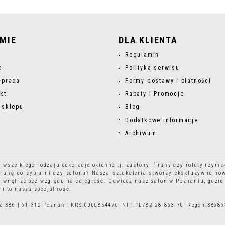
RMIE
DLA KLIENTA
s
Regulamin
a
Polityka serwisu
łpraca
Formy dostawy i płatności
kt
Rabaty i Promocje
 sklepu
Blog
Dodatkowe informacje
Archiwum
r wszelkiego rodzaju
dekoracje okienne
tj.
zasłony
,
firany
czy
rolety rzyms
ianę do sypialni czy salonu? Nasza sztukateria stworzy ekskluzywne no
 wnętrze bez względu na odległość. Odwiedź nasz salon w Poznaniu, gdzie
i to nasza specjalność.
ska 386 | 61-312 Poznań | KRS:0000854470 NIP:PL782-28-863-70 Regon:3868