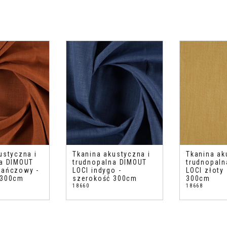
ustyczna i
Tkanina akustyczna i
Tkanina ak
na DIMOUT
trudnopalna DIMOUT
trudnopal
rańczowy -
LOCI indygo -
LOCI złoty
 300cm
szerokość 300cm
300cm
18660
18668