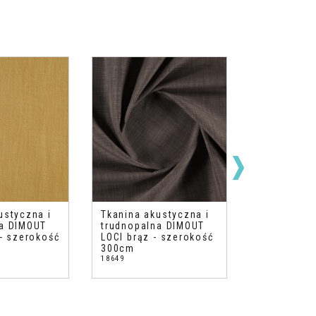
ustyczna i
Tkanina akustyczna i
Tkanina ak
na DIMOUT
trudnopalna DIMOUT
trudnopal
 - szerokość
LOCI brąz - szerokość
LOCI turku
300cm
szerokość
18649
18657