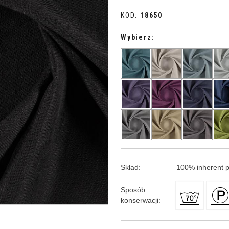
KOD
:
18650
Wybierz:
Skład
:
100
%
inherent 
Sposób
konserwacji
: