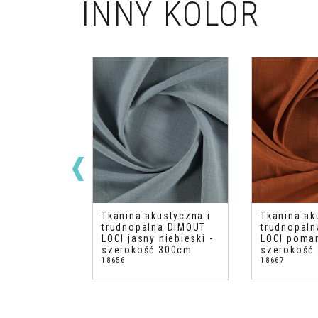
INNY KOLOR
ustyczna i
Tkanina akustyczna i
Tkanina ak
na DIMOUT
trudnopalna DIMOUT
trudnopal
 -
LOCI jasny niebieski -
LOCI poma
 300cm
szerokość 300cm
szerokość
18656
18667