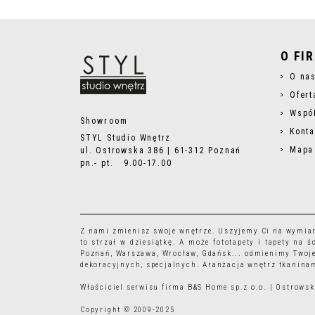
O FI
O na
Ofert
Wspó
Showroom
Konta
STYL Studio Wnętrz
Mapa
ul. Ostrowska 386 | 61-312 Poznań
pn.- pt. 9.00-17.00
Z nami zmienisz swoje wnętrze. Uszyjemy Ci na wymia
to strzał w dziesiątkę. A może
fototapety
i
tapety
na śc
Poznań, Warszawa, Wrocław, Gdańsk... odmienimy Twoje
dekoracyjnych, specjalnych. Aranżacja wnętrz tkaninam
Właściciel serwisu firma B&S Home sp.z o.o. | Ostrow
Copyright © 2009-2025