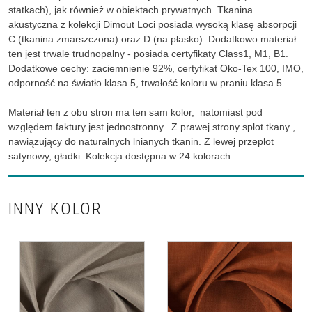
statkach), jak również w obiektach prywatnych. Tkanina
akustyczna z kolekcji Dimout Loci posiada wysoką klasę absorpcji
C (tkanina zmarszczona) oraz D (na płasko). Dodatkowo materiał
ten jest trwale trudnopalny - posiada certyfikaty Class1, M1, B1.
Dodatkowe cechy: zaciemnienie 92%, certyfikat Oko-Tex 100, IMO,
odporność na światło klasa 5, trwałość koloru w praniu klasa 5.
Materiał ten z obu stron ma ten sam kolor, natomiast pod
względem faktury jest jednostronny. Z prawej strony splot tkany ,
nawiązujący do naturalnych lnianych tkanin. Z lewej przeplot
satynowy, gładki. Kolekcja dostępna w 24 kolorach.
INNY KOLOR