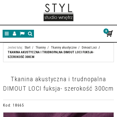
0
Menu
Panel
Lang
Szukaj
Jesteś tutaj:
Start
/
Tkaniny
/
Tkaniny akustyczne
/
Dimout Loci
/
TKANINA AKUSTYCZNA I TRUDNOPALNA DIMOUT LOCI FUKSJA-
SZEROKOŚĆ 300CM
Tkanina akustyczna i trudnopalna
DIMOUT LOCI fuksja- szerokość 300cm
Kod
:
18665