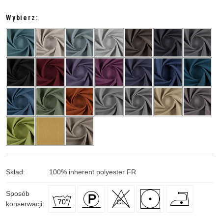
Wybierz:
Skład
:
100
%
inherent polyester FR
Sposób
konserwacji
: