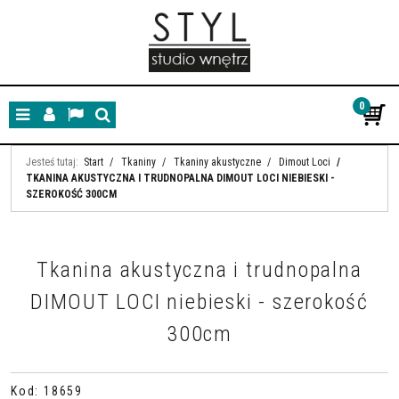
0
Menu
Panel
Lang
Szukaj
Jesteś tutaj:
Start
/
Tkaniny
/
Tkaniny akustyczne
/
Dimout Loci
/
TKANINA AKUSTYCZNA I TRUDNOPALNA DIMOUT LOCI NIEBIESKI -
SZEROKOŚĆ 300CM
Tkanina akustyczna i trudnopalna
DIMOUT LOCI niebieski - szerokość
300cm
Kod
:
18659