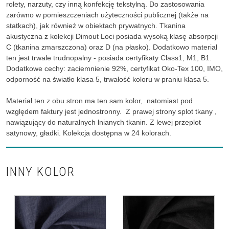
rolety, narzuty, czy inną konfekcję tekstylną. Do zastosowania
zarówno w pomieszczeniach użyteczności publicznej (także na
statkach), jak również w obiektach prywatnych. Tkanina
akustyczna z kolekcji Dimout Loci posiada wysoką klasę absorpcji
C (tkanina zmarszczona) oraz D (na płasko). Dodatkowo materiał
ten jest trwale trudnopalny - posiada certyfikaty Class1, M1, B1.
Dodatkowe cechy: zaciemnienie 92%, certyfikat Oko-Tex 100, IMO,
odporność na światło klasa 5, trwałość koloru w praniu klasa 5.
Materiał ten z obu stron ma ten sam kolor, natomiast pod
względem faktury jest jednostronny. Z prawej strony splot tkany ,
nawiązujący do naturalnych lnianych tkanin. Z lewej przeplot
satynowy, gładki. Kolekcja dostępna w 24 kolorach.
INNY KOLOR