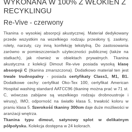
WYKONANA W 100% Z WŁÓKIEN Z
RECYKLINGU
Re-Vive - czerwony
Tkanina o wysokiej absorpcji akustycznej. Materiał dedykowany
przede wszystkim na wszelkiego rodzaju przesłony tj. zasłony,
rolety, narzuty, czy inną konfekcję tekstylną. Do zastosowania
zarówno w pomieszczeniach użyteczności publicznej (także na
statkach), jak również w obiektach prywatnych. Tkanina
akustyczna z kolekcji Dimout Re-vive posiada wysoką
klasę
absorpcji C
(tkanina zmarszczona). Dodatkowo materiał ten jest
trwale trudnopalny
- posiada
certyfikaty Class1, M1, B1.
Dodatkowe cechy: certyfikat Oko-Tex 100, certyfikat American
Hospital washing standard AATCC96 (tkaninę można prać w 71 st.
C, wówczas zabijane są wszelkiego rodzaju drobnoustroje i
wirusy), IMO, odporność na światło klasa 5, trwałość koloru w
praniu klasa 5.
Szerokość tkaniny 300cm
daje duże możliwości w
aranżacji wnętrza.
Tkanina typu dimout, satynowy splot w delikatnym
półpołysku.
Kolekcja dostępna w 24 kolorach.