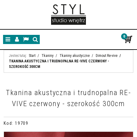
0
Menu
Panel
Lang
Szukaj
Jesteś tutaj:
Start
/
Tkaniny
/
Tkaniny akustyczne
/
Dimout Re-vive
/
TKANINA AKUSTYCZNA I TRUDNOPALNA RE-VIVE CZERWONY -
SZEROKOŚĆ 300CM
Tkanina akustyczna i trudnopalna RE-
VIVE czerwony - szerokość 300cm
Kod
:
19709