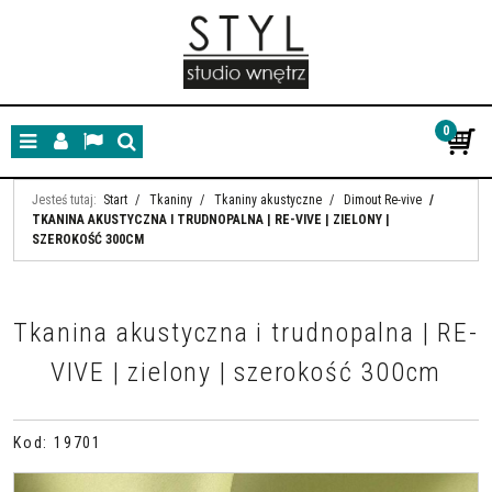
0
Menu
Panel
Lang
Szukaj
Jesteś tutaj:
Start
/
Tkaniny
/
Tkaniny akustyczne
/
Dimout Re-vive
/
TKANINA AKUSTYCZNA I TRUDNOPALNA | RE-VIVE | ZIELONY |
SZEROKOŚĆ 300CM
Tkanina akustyczna i trudnopalna | RE-
VIVE | zielony | szerokość 300cm
Kod
:
19701