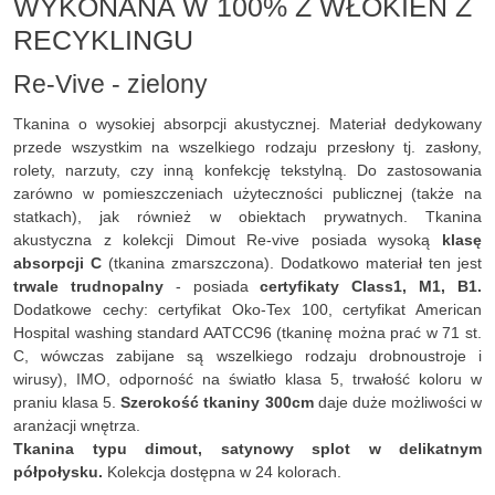
WYKONANA W 100% Z WŁÓKIEN Z
RECYKLINGU
Re-Vive - zielony
Tkanina o wysokiej absorpcji akustycznej. Materiał dedykowany
przede wszystkim na wszelkiego rodzaju przesłony tj. zasłony,
rolety, narzuty, czy inną konfekcję tekstylną. Do zastosowania
zarówno w pomieszczeniach użyteczności publicznej (także na
statkach), jak również w obiektach prywatnych. Tkanina
akustyczna z kolekcji Dimout Re-vive posiada wysoką
klasę
absorpcji C
(tkanina zmarszczona). Dodatkowo materiał ten jest
trwale trudnopalny
- posiada
certyfikaty Class1, M1, B1.
Dodatkowe cechy: certyfikat Oko-Tex 100, certyfikat American
Hospital washing standard AATCC96 (tkaninę można prać w 71 st.
C, wówczas zabijane są wszelkiego rodzaju drobnoustroje i
wirusy), IMO, odporność na światło klasa 5, trwałość koloru w
praniu klasa 5.
Szerokość tkaniny 300cm
daje duże możliwości w
aranżacji wnętrza.
Tkanina typu dimout, satynowy splot w delikatnym
półpołysku.
Kolekcja dostępna w 24 kolorach.