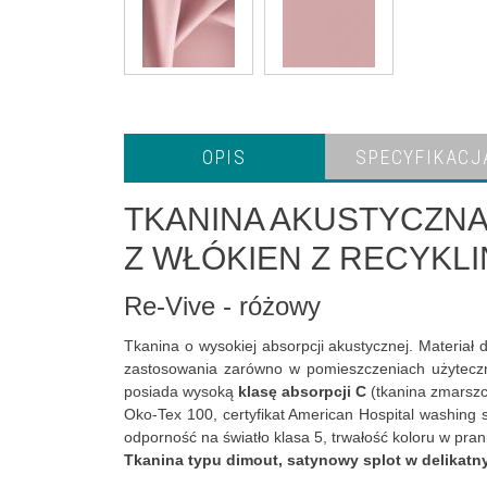
OPIS
SPECYFIKACJ
TKANINA AKUSTYCZNA
Z WŁÓKIEN Z RECYKL
Re-Vive - różowy
Tkanina o wysokiej absorpcji akustycznej. Materiał 
zastosowania zarówno w pomieszczeniach użytecznoś
posiada wysoką
klasę absorpcji C
(tkanina zmarszc
Oko-Tex 100, certyfikat American Hospital washing
odporność na światło klasa 5, trwałość koloru w pran
Tkanina typu dimout, satynowy splot w delikatn