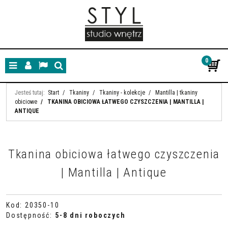
0
Menu
Panel
Lang
Szukaj
Jesteś tutaj:
Start
/
Tkaniny
/
Tkaniny - kolekcje
/
Mantilla | tkaniny
obiciowe
/
TKANINA OBICIOWA ŁATWEGO CZYSZCZENIA | MANTILLA |
ANTIQUE
Tkanina obiciowa łatwego czyszczenia
| Mantilla | Antique
Kod
:
20350-10
Dostępność
:
5-8 dni roboczych