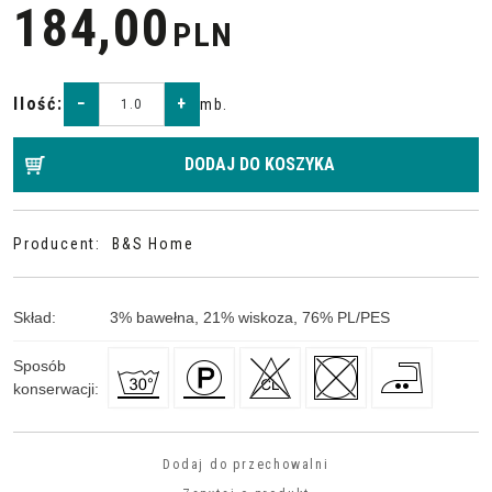
184,00
PLN
Ilość
:
−
+
mb.
DODAJ DO KOSZYKA
Producent
:
B&S Home
Skład
:
3
%
bawełna, 21
%
wiskoza, 76
%
PL/PES
Sposób
konserwacji
:
Dodaj do przechowalni