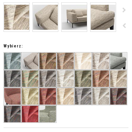
>
<
Wybierz: