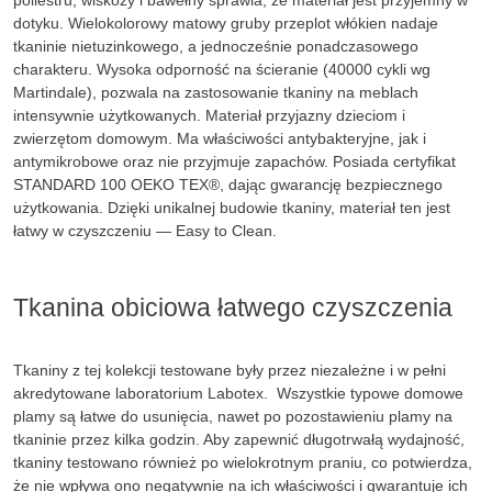
poliestru, wiskozy i bawełny sprawia, że materiał jest przyjemny w
dotyku. Wielokolorowy matowy gruby przeplot włókien nadaje
tkaninie nietuzinkowego, a jednocześnie ponadczasowego
charakteru. Wysoka odporność na ścieranie (40000 cykli wg
Martindale), pozwala na zastosowanie tkaniny na meblach
intensywnie użytkowanych. Materiał przyjazny dzieciom i
zwierzętom domowym. Ma właściwości antybakteryjne, jak i
antymikrobowe oraz nie przyjmuje zapachów. Posiada certyfikat
STANDARD 100 OEKO TEX®, dając gwarancję bezpiecznego
użytkowania. Dzięki unikalnej budowie tkaniny, materiał ten jest
łatwy w czyszczeniu — Easy to Clean.
Tkanina obiciowa łatwego czyszczenia
Tkaniny z tej kolekcji testowane były przez niezależne i w pełni
akredytowane laboratorium Labotex. Wszystkie typowe domowe
plamy są łatwe do usunięcia, nawet po pozostawieniu plamy na
tkaninie przez kilka godzin. Aby zapewnić długotrwałą wydajność,
tkaniny testowano również po wielokrotnym praniu, co potwierdza,
że nie wpływa ono negatywnie na ich właściwości i gwarantuje ich