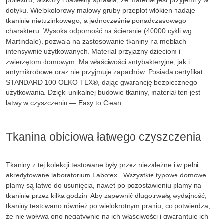
poliestru, wiskozy i bawełny sprawia, że materiał jest przyjemny w
dotyku. Wielokolorowy matowy gruby przeplot włókien nadaje
tkaninie nietuzinkowego, a jednocześnie ponadczasowego
charakteru. Wysoka odporność na ścieranie (40000 cykli wg
Martindale), pozwala na zastosowanie tkaniny na meblach
intensywnie użytkowanych. Materiał przyjazny dzieciom i
zwierzętom domowym. Ma właściwości antybakteryjne, jak i
antymikrobowe oraz nie przyjmuje zapachów. Posiada certyfikat
STANDARD 100 OEKO TEX®, dając gwarancję bezpiecznego
użytkowania. Dzięki unikalnej budowie tkaniny, materiał ten jest
łatwy w czyszczeniu — Easy to Clean.
Tkanina obiciowa łatwego czyszczenia
Tkaniny z tej kolekcji testowane były przez niezależne i w pełni
akredytowane laboratorium Labotex. Wszystkie typowe domowe
plamy są łatwe do usunięcia, nawet po pozostawieniu plamy na
tkaninie przez kilka godzin. Aby zapewnić długotrwałą wydajność,
tkaniny testowano również po wielokrotnym praniu, co potwierdza,
że nie wpływa ono negatywnie na ich właściwości i gwarantuje ich