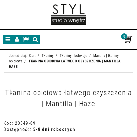
0
Menu
Panel
Lang
Szukaj
Jesteś tutaj:
Start
/
Tkaniny
/
Tkaniny - kolekcje
/
Mantilla | tkaniny
obiciowe
/
TKANINA OBICIOWA ŁATWEGO CZYSZCZENIA | MANTILLA |
HAZE
Tkanina obiciowa łatwego czyszczenia
| Mantilla | Haze
Kod
:
20349-09
Dostępność
:
5-8 dni roboczych