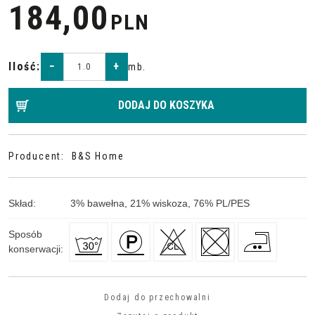
184,00
PLN
Ilość
:
−
+
mb.
DODAJ DO KOSZYKA
Producent
:
B&S Home
Skład
:
3
%
bawełna, 21
%
wiskoza, 76
%
PL/PES
Sposób
konserwacji
:
Dodaj do przechowalni