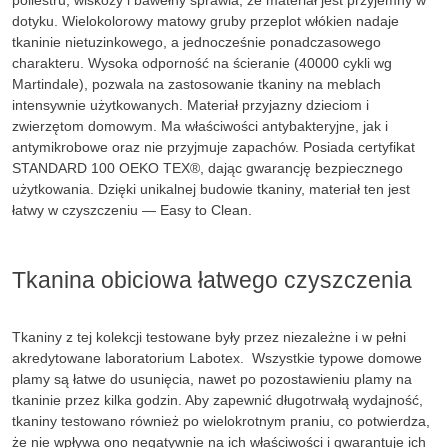
poliestru, wiskozy i bawełny sprawia, że materiał jest przyjemny w
dotyku. Wielokolorowy matowy gruby przeplot włókien nadaje
tkaninie nietuzinkowego, a jednocześnie ponadczasowego
charakteru. Wysoka odporność na ścieranie (40000 cykli wg
Martindale), pozwala na zastosowanie tkaniny na meblach
intensywnie użytkowanych. Materiał przyjazny dzieciom i
zwierzętom domowym. Ma właściwości antybakteryjne, jak i
antymikrobowe oraz nie przyjmuje zapachów. Posiada certyfikat
STANDARD 100 OEKO TEX®, dając gwarancję bezpiecznego
użytkowania. Dzięki unikalnej budowie tkaniny, materiał ten jest
łatwy w czyszczeniu — Easy to Clean.
Tkanina obiciowa łatwego czyszczenia
Tkaniny z tej kolekcji testowane były przez niezależne i w pełni
akredytowane laboratorium Labotex. Wszystkie typowe domowe
plamy są łatwe do usunięcia, nawet po pozostawieniu plamy na
tkaninie przez kilka godzin. Aby zapewnić długotrwałą wydajność,
tkaniny testowano również po wielokrotnym praniu, co potwierdza,
że nie wpływa ono negatywnie na ich właściwości i gwarantuje ich