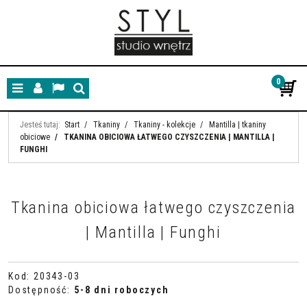
0
Menu
Panel
Lang
Szukaj
Jesteś tutaj:
Start
/
Tkaniny
/
Tkaniny - kolekcje
/
Mantilla | tkaniny
obiciowe
/
TKANINA OBICIOWA ŁATWEGO CZYSZCZENIA | MANTILLA |
FUNGHI
Tkanina obiciowa łatwego czyszczenia
| Mantilla | Funghi
Kod
:
20343-03
Dostępność
:
5-8 dni roboczych