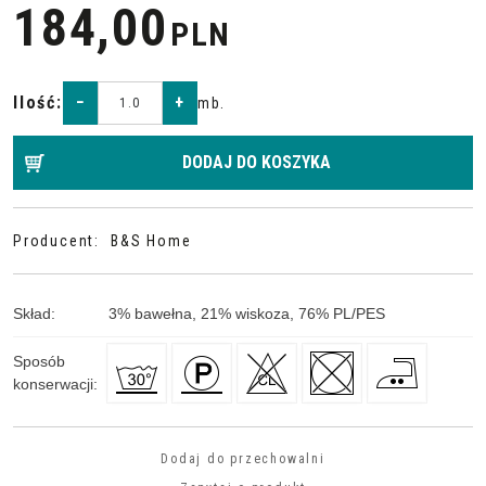
184,00
PLN
Ilość
:
−
+
mb.
DODAJ DO KOSZYKA
Producent
:
B&S Home
Skład
:
3
%
bawełna, 21
%
wiskoza, 76
%
PL/PES
Sposób
konserwacji
:
Dodaj do przechowalni